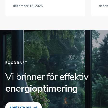
december 15, 2025
decem
EXODRAFT
Vi brinner för effektiv
energioptimering
Kontakta oss