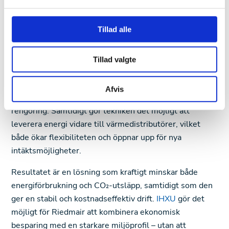
PLC-styrning är integrerade i en enda kompakt enhet.
Denna konstruktion gör installationen både enkel och
Tillad alle
driftsäker, med minimal stilleståndstid i produktionen.
Det enda som krävs är anslutning av vatten och el –
sedan är systemet redo att användas. De fyra IHXU-
Tillad valgte
enheterna utnyttjar den stora mängden
överskottsvärme från bageriugnarna och omvandlar den
Afvis
till varmvatten som används direkt i processer och
rengöring. Samtidigt gör tekniken det möjligt att
leverera energi vidare till värmedistributörer, vilket
både ökar flexibiliteten och öppnar upp för nya
intäktsmöjligheter.
Resultatet är en lösning som kraftigt minskar både
energiförbrukning och CO₂-utsläpp, samtidigt som den
ger en stabil och kostnadseffektiv drift.
IHXU
gör det
möjligt för Riedmair att kombinera ekonomisk
besparing med en starkare miljöprofil – utan att