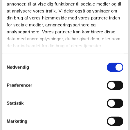
annoncer, til at vise dig funktioner til sociale medier og til
at analysere vores trafik. Vi deler også oplysninger om
din brug af vores hjemmeside med vores partnere inden
for sociale medier, annonceringspartnere og
analysepartnere. Vores partnere kan kombinere disse
data med andre oplysninger, du har givet dem, eller som
de har indsamlet fra din brug af deres tjenester.
Samtykkevalg
Nødvendig
SPECIFIKATIONER FÖR LÖSNINGEN
Præferencer
Integrated HeatX Units
(IHXU)
Statistik
Hos
Riedmair
installerades fyra Integrated
HeatX Units
(IHXU)
– en komplett plug-and-play-lösning för
Marketing
värmeåtervinning
där värmeväxlare, vattensystem och