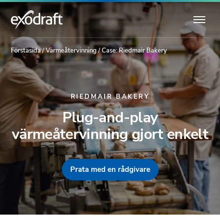
Förstasida
/
Värmeåtervinning
/
Case: Riedmair Bakery
RIEDMAIR BAKERY
Plug-and-play
värmeåtervinning gjort enkelt
Prata med en rådgivare