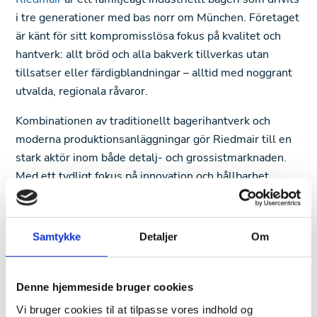
i tre generationer med bas norr om München. Företaget
är känt för sitt kompromisslösa fokus på kvalitet och
hantverk: allt bröd och alla bakverk tillverkas utan
tillsatser eller färdigblandningar – alltid med noggrant
utvalda, regionala råvaror.
Kombinationen av traditionellt bagerihantverk och
moderna produktionsanläggningar gör Riedmair till en
stark aktör inom både detalj- och grossistmarknaden.
Med ett tydligt fokus på innovation och hållbarhet
arbetar företaget målmedvetet för att minska
energiförbrukning och CO₂-utsläpp – och därmed ta
ansvar både för kunderna och för klimatet.
Samtykke
Detaljer
Om
Denne hjemmeside bruger cookies
Vi bruger cookies til at tilpasse vores indhold og