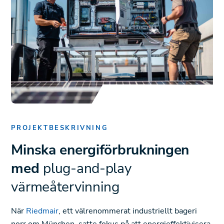
PROJEKTBESKRIVNING
Minska energiförbrukningen
med
plug-and-play
värmeåtervinning
När
Riedmair
, ett välrenommerat industriellt bageri
norr om München, satte fokus på att energieffektivisera