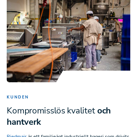
KUNDEN
Kompromisslös kvalitet
och
hantverk
Riedmair
är ett familjeägt industriellt bageri som drivits