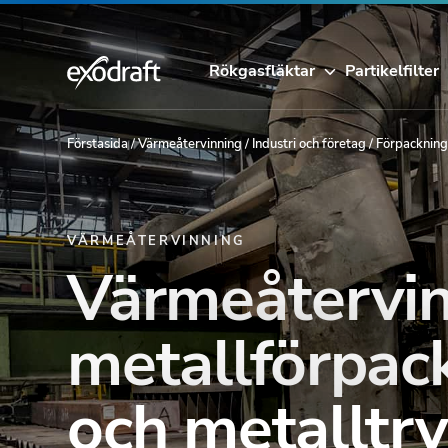
Rökgasfläktar
Partikelfilter
Förstasida
/
Värmeåtervinning
/
Industri och företag
/
Förpackning
VÄRMEÅTERVINNING
Värmeåtervin
metallförpac
och metalltr