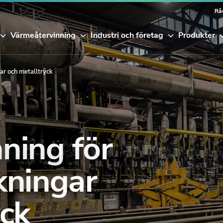
Rå
Värmeåtervinning
Industri och företag
Produkter
ar och metalltryck
ning för
kningar
yck