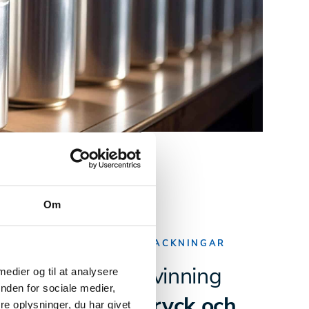
Om
LTRYCK OCH METALLFÖRPACKNINGAR
för är värmeåtervinning
 medier og til at analysere
nden for sociale medier,
evant
för metalltryck och
e oplysninger, du har givet