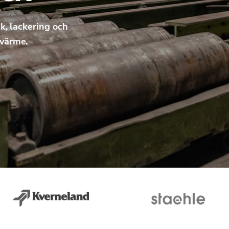
k, lackering och
lvärme.