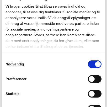
baserade på både våra egna Exodraft-komponenter och
Vi bruger cookies til at tilpasse vores indhold og
komponenter från andra tillverkare. Det ger oss
annoncer, til at vise dig funktioner til sociale medier og til
obegränsade möjligheter att designa precis den lösning
at analysere vores trafik. Vi deler også oplysninger om
din brug af vores hjemmeside med vores partnere inden
som varje kund behöver.
for sociale medier, annonceringspartnere og
Som tillverkare är detta en stor fördel för dig, eftersom
analysepartnere. Vores partnere kan kombinere disse
det ger dig möjlighet att leverera de bästa
data med andre oplysninger, du har givet dem, eller som
värmeåtervinnings- och rökgasfläktlösningarna till dina
de har indsamlet fra din brug af deres tjenester.
kunder – oavsett om de behöver hjälp med att optimera
sitt befintliga system eller få utvecklat ett helt nytt.
Samtykkevalg
Nødvendig
Datablad och manualer
Præferencer
Statistik