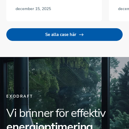
december 15, 2025
decem
Se alla case här
EXODRAFT
Vi brinner för effektiv
energioptimering