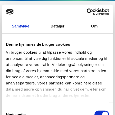
Samtykke
Detaljer
Om
Förstasida
/
Rauchsauger und Partikelfilter
Jeppahalla 6
375 34 Mörrum
Denne hjemmeside bruger cookies
Vi bruger cookies til at tilpasse vores indhold og
+46 (0)8-5000 1520
annoncer, til at vise dig funktioner til sociale medier og til
Info@exodraft.se
at analysere vores trafik. Vi deler også oplysninger om
din brug af vores hjemmeside med vores partnere inden
for sociale medier, annonceringspartnere og
analysepartnere. Vores partnere kan kombinere disse
data med andre oplysninger, du har givet dem, eller som
Produkter
de har indsamlet fra din brug af deres tjenester.
Samtykkevalg
Aktörer
Nødvendig