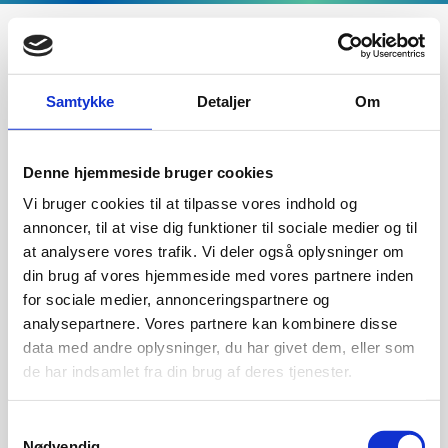
Samtykke
Detaljer
Om
Förstasida
/
Varmegjenvinning
Jeppahalla 6
375 34 Mörrum
Denne hjemmeside bruger cookies
Vi bruger cookies til at tilpasse vores indhold og
+46 (0)8-5000 1520
annoncer, til at vise dig funktioner til sociale medier og til
Info@exodraft.se
at analysere vores trafik. Vi deler også oplysninger om
din brug af vores hjemmeside med vores partnere inden
for sociale medier, annonceringspartnere og
analysepartnere. Vores partnere kan kombinere disse
data med andre oplysninger, du har givet dem, eller som
Produkter
de har indsamlet fra din brug af deres tjenester.
Samtykkevalg
Aktörer
Nødvendig