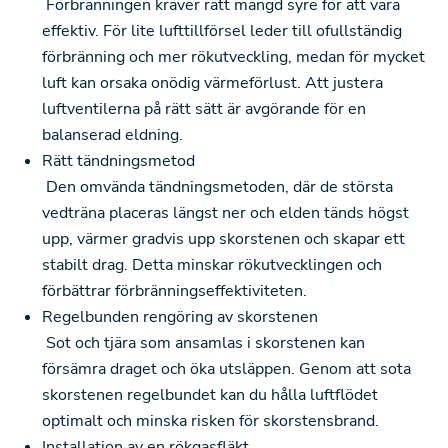
Förbränningen kräver rätt mängd syre för att vara
effektiv. För lite lufttillförsel leder till ofullständig
förbränning och mer rökutveckling, medan för mycket
luft kan orsaka onödig värmeförlust. Att justera
luftventilerna på rätt sätt är avgörande för en
balanserad eldning.
Rätt tändningsmetod
Den omvända tändningsmetoden, där de största
vedträna placeras längst ner och elden tänds högst
upp, värmer gradvis upp skorstenen och skapar ett
stabilt drag. Detta minskar rökutvecklingen och
förbättrar förbränningseffektiviteten.
Regelbunden rengöring av skorstenen
Sot och tjära som ansamlas i skorstenen kan
försämra draget och öka utsläppen. Genom att sota
skorstenen regelbundet kan du hålla luftflödet
optimalt och minska risken för skorstensbrand.
Installation av en rökgasfläkt