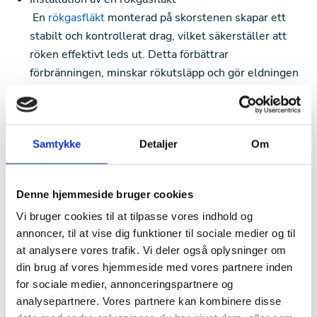
En
rökgasfläkt
monterad på skorstenen skapar ett
stabilt och kontrollerat drag, vilket säkerställer att
röken effektivt leds ut. Detta förbättrar
förbränningen, minskar rökutsläpp och gör eldningen
mer förutsägbar, oavsett väderförhållanden.
Användning av ett vedspisfilter
Ett vedspisfilter, såsom
Exodrafts ESP-10
, renar
Samtykke
Detaljer
Om
rökgaserna genom elektrostatisk teknologi och
minskar antalet fina och ultrafina partiklar med 95 %.
Samtidigt reducerar det den totala partikelmassan
Denne hjemmeside bruger cookies
med 70–75 %, vilket gör eldningen betydligt mer
Vi bruger cookies til at tilpasse vores indhold og
miljövänlig. Filtret innehåller en inbyggd rökgasfläkt
annoncer, til at vise dig funktioner til sociale medier og til
som säkerställer ett jämnt luftflöde, vilket optimerar
at analysere vores trafik. Vi deler også oplysninger om
förbränningen och säkerställer minimala utsläpp.
din brug af vores hjemmeside med vores partnere inden
for sociale medier, annonceringspartnere og
Genom att implementera dessa metoder kan du
analysepartnere. Vores partnere kan kombinere disse
avsevärt förbättra förbränningens effektivitet i din