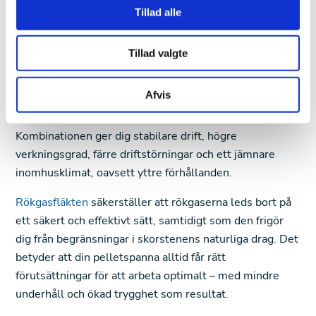
Tillad alle
Effektivare pelletsvärme med
rökgasfläkt
Tillad valgte
En pelletspanna är redan ett smart val för dig som vill
Afvis
ha energieffektiv och miljövänlig uppvärmning – men
med en rökgasfläkt kan systemet lyftas till nästa nivå.
Kombinationen ger dig stabilare drift, högre
verkningsgrad, färre driftstörningar och ett jämnare
inomhusklimat, oavsett yttre förhållanden.
Rökgasfläkten
säkerställer att rökgaserna leds bort på
ett säkert och effektivt sätt, samtidigt som den frigör
dig från begränsningar i skorstenens naturliga drag. Det
betyder att din pelletspanna alltid får rätt
förutsättningar för att arbeta optimalt – med mindre
underhåll och ökad trygghet som resultat.