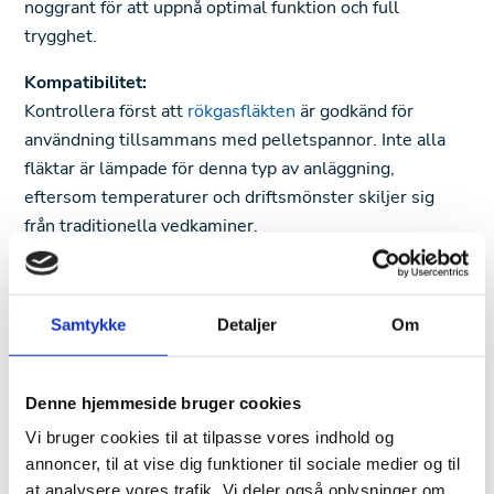
noggrant för att uppnå optimal funktion och full
trygghet.
Kompatibilitet:
Kontrollera först att
rökgasfläkten
är godkänd för
användning tillsammans med pelletspannor. Inte alla
fläktar är lämpade för denna typ av anläggning,
eftersom temperaturer och driftsmönster skiljer sig
från traditionella vedkaminer.
Styrning och reglering:
En pelletspanna arbetar automatiskt, och fläkten bör
Samtykke
Detaljer
Om
kunna styras därefter. Det kan innebära att du behöver
en extern varvtalsregulator eller en integrerad
styrmodul som kommunicerar med pannans system.
Denne hjemmeside bruger cookies
Exodraft erbjuder flera lösningar med digital styrning
Vi bruger cookies til at tilpasse vores indhold og
som enkelt kan kopplas till pelletspannans
annoncer, til at vise dig funktioner til sociale medier og til
kontrollpanel.
at analysere vores trafik. Vi deler også oplysninger om